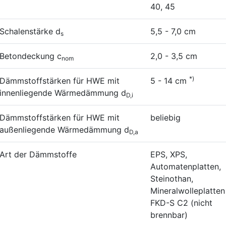
40, 45
Schalenstärke d
5,5 - 7,0 cm
s
Betondeckung c
2,0 - 3,5 cm
nom
*)
Dämmstoffstärken für HWE mit
5 - 14 cm
innenliegende Wärmedämmung d
D,i
Dämmstoffstärken für HWE mit
beliebig
außenliegende Wärmedämmung d
D,a
Art der Dämmstoffe
EPS, XPS,
Automatenplatten,
Steinothan,
Mineralwolleplatten
FKD-S C2 (nicht
brennbar)